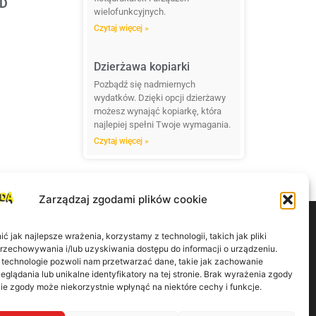
ID
wielofunkcyjnych.
Czytaj więcej »
Dzierżawa kopiarki
Pozbądź się nadmiernych
wydatków. Dzięki opcji dzierżawy
możesz wynająć kopiarkę, która
najlepiej spełni Twoje wymagania.
Czytaj więcej »
Zarządzaj zgodami plików cookie
 jak najlepsze wrażenia, korzystamy z technologii, takich jak pliki
przechowywania i/lub uzyskiwania dostępu do informacji o urządzeniu.
 technologie pozwoli nam przetwarzać dane, takie jak zachowanie
eglądania lub unikalne identyfikatory na tej stronie. Brak wyrażenia zgody
górska 9/41 60-179 Poznań
ie zgody może niekorzystnie wpłynąć na niektóre cechy i funkcje.