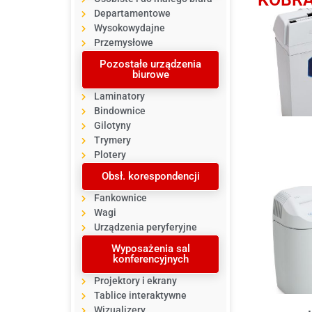
Departamentowe
Wysokowydajne
Przemysłowe
Pozostałe urządzenia
biurowe
Laminatory
Bindownice
Gilotyny
Trymery
Plotery
Obsł. korespondencji
Fankownice
Wagi
Urządzenia peryferyjne
Wyposażenia sal
konferencyjnych
Projektory i ekrany
Tablice interaktywne
Wizualizery