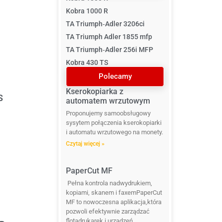
Kobra 1000 R
TA Triumph‐Adler 3206ci
TA Triumph Adler 1855 mfp
TA Triumph‐Adler 256i MFP
Kobra 430 TS
Polecamy
Kserokopiarka z
S
automatem wrzutowym
Proponujemy samoobsługowy
sysytem połączenia kserokopiarki
i automatu wrzutowego na monety.
Czytaj więcej »
PaperCut MF
Pełna kontrola nadwydrukiem,
kopiami, skanem i faxemPaperCut
MF to nowoczesna aplikacja,która
pozwoli efektywnie zarządzać
flotądrukarek i urządzeń