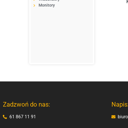
Monitory
Zadzwoń do nas:
Napis
61 867 11 91
biur