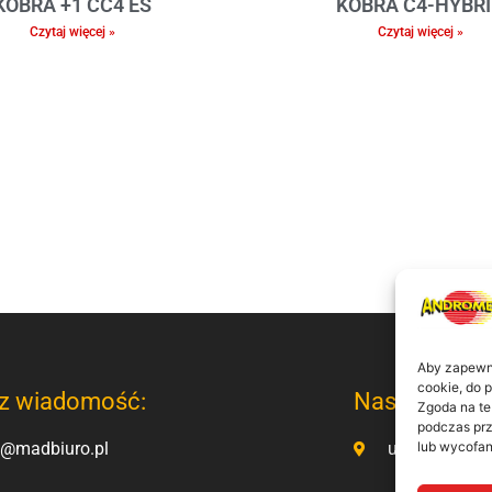
KOBRA +1 CC4 ES
KOBRA C4-HYBR
Czytaj więcej »
Czytaj więcej »
Aby zapewnić
cookie, do 
z wiadomość:
Nasz adres:
Zgoda na te
podczas prz
o@madbiuro.pl
ul. Kamienno
lub wycofan