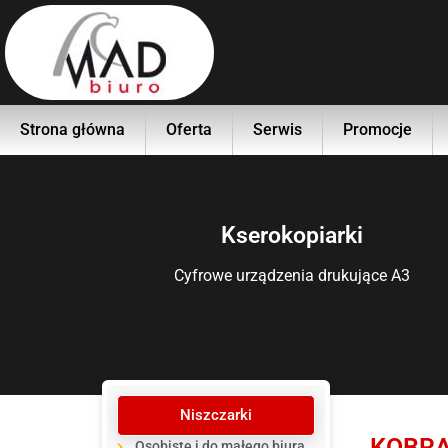
Strona główna
Oferta
Serwis
Promocje
Kserokopiarki
Cyfrowe urządzenia drukujące A3
Niszczarki
KOBRA
Osobiste i do małego biura