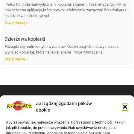
Pełna kontrola nadwydrukiem, kopiami, skanem i faxemPaperCut MF to
nowoczesna aplikacja,która pozwoli efektywnie zarządzać flotądrukarek i
urządzeń wielofunkcyjnych.
Czytaj więcej »
Dzierżawa kopiarki
Pozbądź się nadmiernych wydatków. Dzięki opcji dzierżawy możesz
wynająć kopiarkę, która najlepiej spełni Twoje wymagania.
Czytaj więcej »
Zarządzaj zgodami plików
Zadzwoń do nas:
cookie
61 867 11 91
Aby zapewnić jak najlepsze wrażenia, korzystamy z technologii, takich
jak pliki cookie, do przechowywania i/lub uzyskiwania dostępu do
informacji o urządzeniu. Zgoda na te technologie pozwoli nam