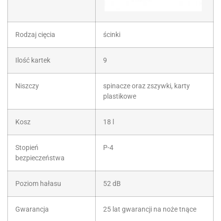
Rodzaj cięcia
ścinki
Ilość kartek
9
Niszczy
spinacze oraz zszywki, karty
plastikowe
Kosz
18 l
Stopień
P-4
bezpieczeństwa
Poziom hałasu
52 dB
Gwarancja
25 lat gwarancji na noże tnące