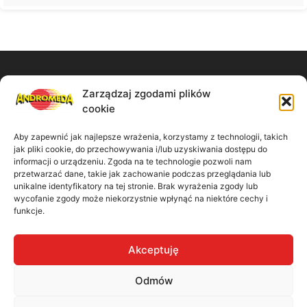
Zarządzaj zgodami plików
Zadzwoń do nas:
cookie
61 867 11 91
Aby zapewnić jak najlepsze wrażenia, korzystamy z technologii, takich
jak pliki cookie, do przechowywania i/lub uzyskiwania dostępu do
informacji o urządzeniu. Zgoda na te technologie pozwoli nam
Napisz wiadomość:
przetwarzać dane, takie jak zachowanie podczas przeglądania lub
unikalne identyfikatory na tej stronie. Brak wyrażenia zgody lub
biuro@madbiuro.pl
wycofanie zgody może niekorzystnie wpłynąć na niektóre cechy i
funkcje.
Nasz adres:
Akceptuję
ul. Kamiennogórska 9/41 60-179 Poznań
Odmów