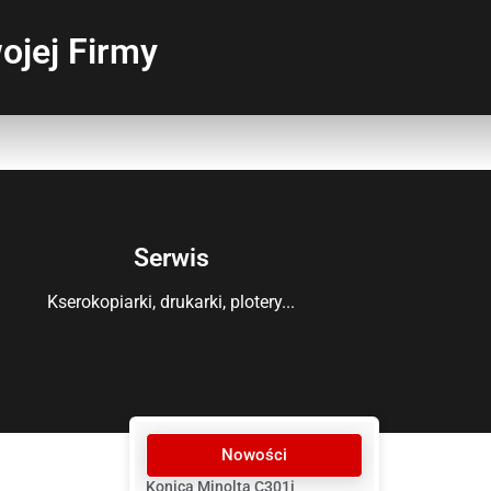
ojej Firmy
Serwis
Kserokopiarki, drukarki, plotery...
Nowości
Konica Minolta C301i