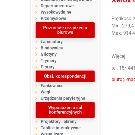
Departamentowe
Wysokowydajne
Prędkość 
Przemysłowe
Min: 279,4
Pozostałe urządzenia
biurowe
Max: 914,4
Laminatory
Bindownice
Gilotyny
Więcej:
Trymery
Plotery
tel. 18/ 44
Obsł. korespondencji
biuro@mad
Fankownice
Wagi
Urządzenia peryferyjne
Wyposażenia sal
konferencyjnych
Projektory i ekrany
Tablice interaktywne
Wizualizery