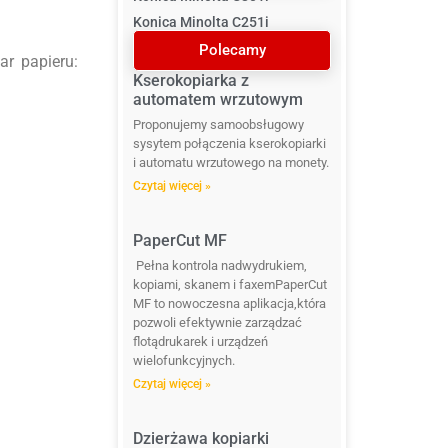
Konica Minolta C251i
Polecamy
r papieru:
Kserokopiarka z
automatem wrzutowym
Proponujemy samoobsługowy
sysytem połączenia kserokopiarki
i automatu wrzutowego na monety.
Czytaj więcej »
PaperCut MF
Pełna kontrola nadwydrukiem,
kopiami, skanem i faxemPaperCut
MF to nowoczesna aplikacja,która
pozwoli efektywnie zarządzać
flotądrukarek i urządzeń
wielofunkcyjnych.
Czytaj więcej »
Dzierżawa kopiarki