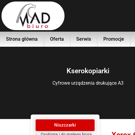
Strona główna
Oferta
Serwis
Promocje
Kserokopiarki
Cyfrowe urządzenia drukujące A3
Niszczarki
Xerox 
Osobiste i do małego biura