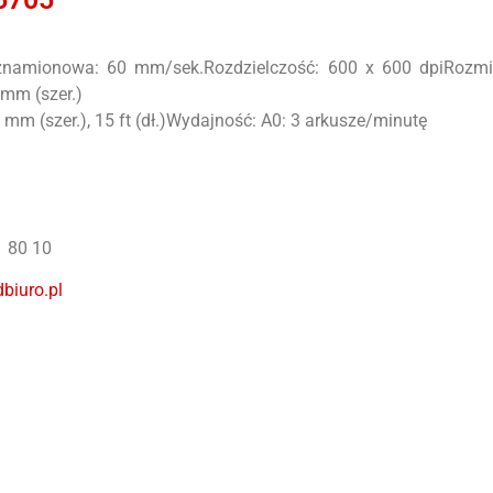
znamionowa: 60 mm/sek.Rozdzielczość: 600 x 600 dpiRozmia
 mm (szer.)
 mm (szer.), 15 ft (dł.)Wydajność: A0: 3 arkusze/minutę
1 80 10
biuro.pl