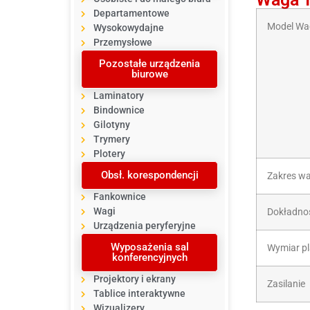
Departamentowe
Model Wa
Wysokowydajne
Przemysłowe
Pozostałe urządzenia
biurowe
Laminatory
Bindownice
Gilotyny
Trymery
Plotery
Obsł. korespondencji
Zakres w
Fankownice
Wagi
Dokładno
Urządzenia peryferyjne
Wyposażenia sal
Wymiar pl
konferencyjnych
Projektory i ekrany
Zasilanie
Tablice interaktywne
Wizualizery