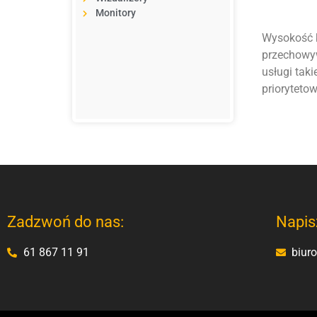
Monitory
Wysokość k
przechowyw
usługi taki
priorytetow
Zadzwoń do nas:
Napis
61 867 11 91
biur