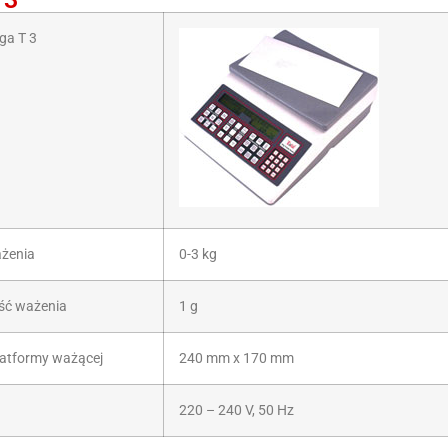
ga T 3
ażenia
0-3 kg
ść ważenia
1 g
atformy ważącej
240 mm x 170 mm
220 – 240 V, 50 Hz