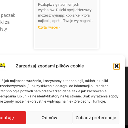
Pozbądź się nadmiernych
wydatków. Dzięki opcji dzierżawy
 paczek
możesz wynająć kopiarkę, która
najlepiej spełni Twoje wymagania.
ki za
Czytaj więcej »
isty
Zarządzaj zgodami plików cookie
 jak najlepsze wrażenia, korzystamy z technologii, takich jak pliki
przechowywania i/lub uzyskiwania dostępu do informacji o urządzeniu.
 technologie pozwoli nam przetwarzać dane, takie jak zachowanie
eglądania lub unikalne identyfikatory na tej stronie. Brak wyrażenia zgody
górska 9/41 60-179 Poznań
ie zgody może niekorzystnie wpłynąć na niektóre cechy i funkcje.
eptuję
Odmów
Zobacz preferencje