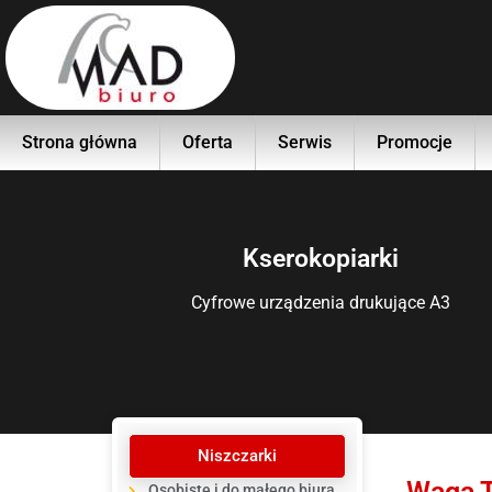
Strona główna
Oferta
Serwis
Promocje
Kserokopiarki
Cyfrowe urządzenia drukujące A3
Niszczarki
Waga 
Osobiste i do małego biura