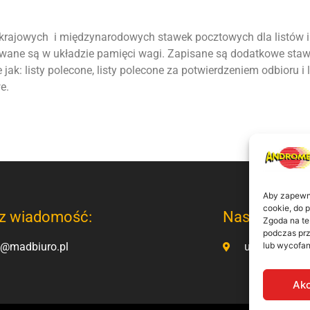
rajowych i międzynarodowych stawek pocztowych dla listów i
ane są w układzie pamięci wagi. Zapisane są dodatkowe staw
e jak: listy polecone, listy polecone za potwierdzeniem odbioru i l
e.
Aby zapewnić
cookie, do 
z wiadomość:
Nasz adres:
Zgoda na te
podczas prz
o@madbiuro.pl
ul. Kamienno
lub wycofan
Akc