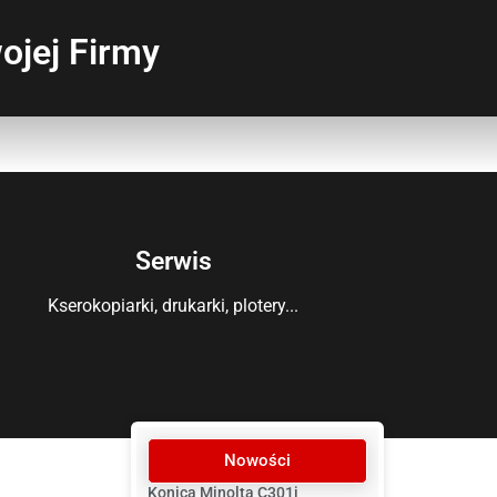
ojej Firmy
Serwis
Kserokopiarki, drukarki, plotery...
Nowości
Konica Minolta C301i