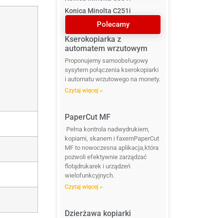
Konica Minolta C251i
Polecamy
Kserokopiarka z
automatem wrzutowym
Proponujemy samoobsługowy
sysytem połączenia kserokopiarki
i automatu wrzutowego na monety.
Czytaj więcej »
PaperCut MF
Pełna kontrola nadwydrukiem,
kopiami, skanem i faxemPaperCut
MF to nowoczesna aplikacja,która
pozwoli efektywnie zarządzać
flotądrukarek i urządzeń
wielofunkcyjnych.
Czytaj więcej »
Dzierżawa kopiarki