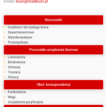
e-mail:
biuro@madbiuro.pl
Niszczarki
Osobiste i do małego biura
Departamentowe
Wysokowydajne
Przemysłowe
Pozostałe urządzenia biurowe
Laminatory
Bindownice
Gilotyny
Trymery
Plotery
Obsł. korespondencji
Fankownice
Wagi
Urządzenia peryferyjne