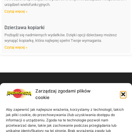
urządzeń wielofunkcyjnych.
Czytaj więcej »
Dzierżawa kopiarki
Pozbądź się nadmiernych wydatków. Dzięki opcji dzierżawy możesz
wynająć kopiarkę, która najlepiej spełni Twoje wymagania.
Czytaj więcej »
Zarządzaj zgodami plików
Zadzwoń do nas:
cookie
61 867 11 91
Aby zapewnić jak najlepsze wrażenia, korzystamy z technologii, takich
jak pliki cookie, do przechowywania i/lub uzyskiwania dostępu do
Napisz wiadomość:
informacji o urządzeniu. Zgoda na te technologie pozwoli nam
przetwarzać dane, takie jak zachowanie podczas przeglądania lub
unikalne identyfikatory na tej stronie. Brak wyrażenia zgody lub