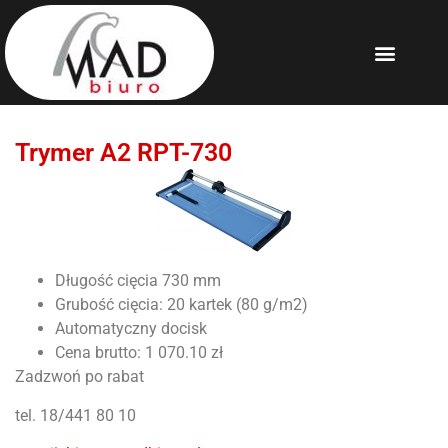
Trymer A2 RPT-730
Długość cięcia 730 mm
Grubość cięcia: 20 kartek (80 g/m2)
Automatyczny docisk
Cena brutto: 1 070.10 zł
Zadzwoń po rabat
tel. 18/441 80 10