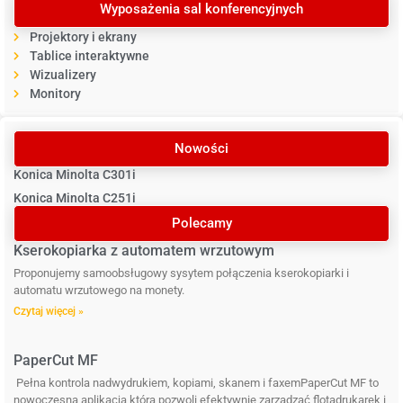
Wyposażenia sal konferencyjnych
Projektory i ekrany
Tablice interaktywne
Wizualizery
Monitory
Nowości
Konica Minolta C301i
Konica Minolta C251i
Polecamy
Kserokopiarka z automatem wrzutowym
Proponujemy samoobsługowy sysytem połączenia kserokopiarki i
automatu wrzutowego na monety.
Czytaj więcej »
PaperCut MF
Pełna kontrola nadwydrukiem, kopiami, skanem i faxemPaperCut MF to
nowoczesna aplikacja,która pozwoli efektywnie zarządzać flotądrukarek i