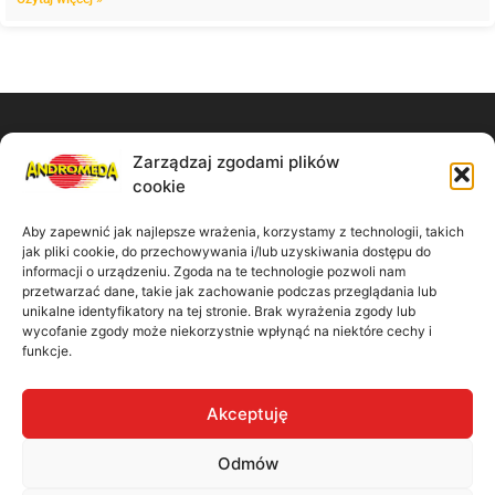
Zarządzaj zgodami plików
Zadzwoń do nas:
cookie
61 867 11 91
Aby zapewnić jak najlepsze wrażenia, korzystamy z technologii, takich
jak pliki cookie, do przechowywania i/lub uzyskiwania dostępu do
Napisz wiadomość:
informacji o urządzeniu. Zgoda na te technologie pozwoli nam
przetwarzać dane, takie jak zachowanie podczas przeglądania lub
unikalne identyfikatory na tej stronie. Brak wyrażenia zgody lub
biuro@madbiuro.pl
wycofanie zgody może niekorzystnie wpłynąć na niektóre cechy i
funkcje.
Nasz adres:
Akceptuję
ul. Kamiennogórska 9/41 60-179 Poznań
Odmów