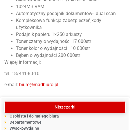
1024MB RAM
Automatyczny podajnik dokumentów- dual scan
Kompleksowa funkcja zabezpieczeń,kody
użytkownika
Podajnik papieru 1×250 arkuszy
Toner czarny o wydajności 17 000str
Toner kolor o wydajności 10 000str
Bęben o wydajności 200 000str
Więcej informacji:
tel. 18/441-80-10
e-mail:
biuro@madbiuro.pl
Niszczarki
Osobiste i do małego biura
Departamentowe
Wysokowydajne