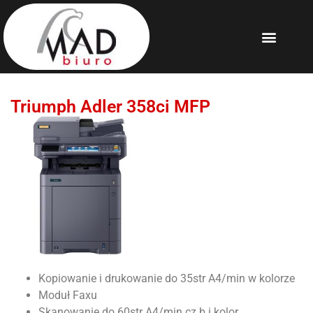
Triumph Adler 358ci MFP
Kopiowanie i drukowanie do 35str A4/min w kolorze
Moduł Faxu
Skanowanie do 60str A4/min cz.b i kolor