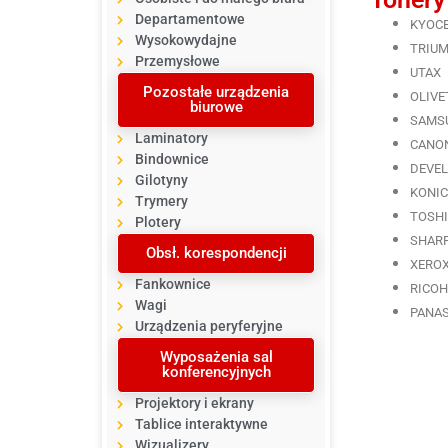
Departamentowe
KYOC
Wysokowydajne
TRIU
Przemysłowe
UTAX
Pozostałe urządzenia
OLIVE
biurowe
SAMS
Laminatory
CANO
Bindownice
DEVE
Gilotyny
KONIC
Trymery
TOSH
Plotery
SHAR
Obsł. korespondencji
XERO
Fankownice
RICOH
Wagi
PANA
Urządzenia peryferyjne
Wyposażenia sal
konferencyjnych
Projektory i ekrany
Tablice interaktywne
Wizualizery