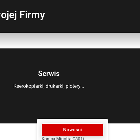
ojej Firmy
Serwis
Kserokopiarki, drukarki, plotery...
Nowości
Konica Minolta C301i