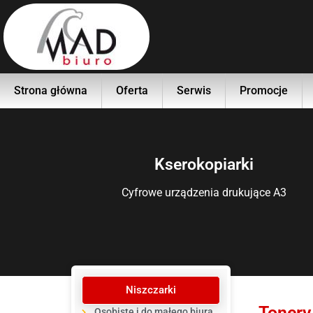
Strona główna
Oferta
Serwis
Promocje
Kserokopiarki
Cyfrowe urządzenia drukujące A3
Niszczarki
Tonery
Osobiste i do małego biura