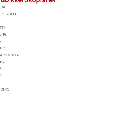
ERA
MPH-ADLER
TTI
UNG
N
LOP
A-MINOLTA
IBA
P
X
SONIC