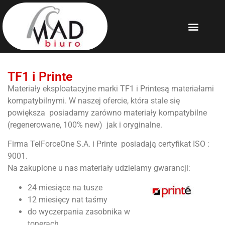
TF1 i Printe
Materiały eksploatacyjne marki TF1 i Printesą materiałami
kompatybilnymi. W naszej ofercie, która stale się
powiększa posiadamy zarówno materiały kompatybilne
(regenerowane, 100% new) jak i oryginalne.
Firma TelForceOne S.A. i Printe posiadają certyfikat ISO :
9001.
Na zakupione u nas materiały udzielamy gwarancji:
24 miesiące na tusze
12 miesięcy nat taśmy
do wyczerpania zasobnika w
tonerach