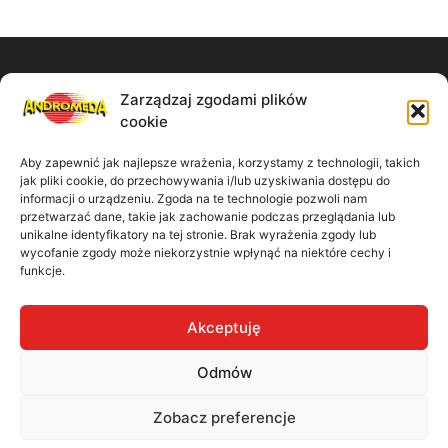
Zarządzaj zgodami plików
Zadzwoń do nas:
cookie
61 867 11 91
Aby zapewnić jak najlepsze wrażenia, korzystamy z technologii, takich
jak pliki cookie, do przechowywania i/lub uzyskiwania dostępu do
informacji o urządzeniu. Zgoda na te technologie pozwoli nam
Napisz wiadomość:
przetwarzać dane, takie jak zachowanie podczas przeglądania lub
unikalne identyfikatory na tej stronie. Brak wyrażenia zgody lub
biuro@madbiuro.pl
wycofanie zgody może niekorzystnie wpłynąć na niektóre cechy i
funkcje.
Nasz adres:
Akceptuję
ul. Kamiennogórska 9/41 60-179 Poznań
Odmów
Zobacz preferencje
Polityka prywatności