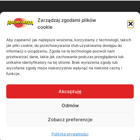
Zarządzaj zgodami plików
Zadzwoń do nas:
cookie
61 867 11 91
Aby zapewnić jak najlepsze wrażenia, korzystamy z technologii, takich
jak pliki cookie, do przechowywania i/lub uzyskiwania dostępu do
Napisz wiadomość:
informacji o urządzeniu. Zgoda na te technologie pozwoli nam
przetwarzać dane, takie jak zachowanie podczas przeglądania lub
unikalne identyfikatory na tej stronie. Brak wyrażenia zgody lub
biuro@madbiuro.pl
wycofanie zgody może niekorzystnie wpłynąć na niektóre cechy i
funkcje.
Nasz adres:
Akceptuję
ul. Kamiennogórska 9/41 60-179 Poznań
Odmów
Zobacz preferencje
Polityka prywatności
Polityka prywatności