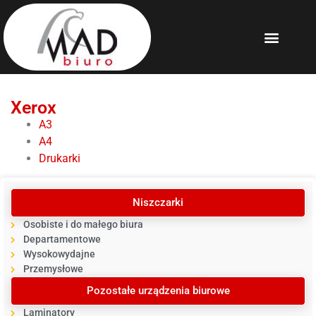
Xerox
A3
A4
Drukarki
Niszczarki
Osobiste i do małego biura
Departamentowe
Wysokowydajne
Przemysłowe
Pozostałe urządzenia biurowe
Laminatory