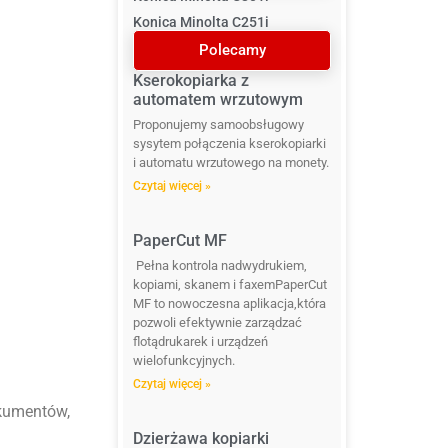
Konica Minolta C251i
Polecamy
Kserokopiarka z
automatem wrzutowym
Proponujemy samoobsługowy
sysytem połączenia kserokopiarki
i automatu wrzutowego na monety.
Czytaj więcej »
PaperCut MF
Pełna kontrola nadwydrukiem,
kopiami, skanem i faxemPaperCut
MF to nowoczesna aplikacja,która
pozwoli efektywnie zarządzać
flotądrukarek i urządzeń
wielofunkcyjnych.
Czytaj więcej »
kumentów,
Dzierżawa kopiarki