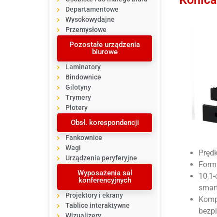
Departamentowe
Wysokowydajne
Przemysłowe
Pozostałe urządzenia
biurowe
Laminatory
Bindownice
Gilotyny
Trymery
Plotery
Obsł. korespondencji
Fankownice
Wagi
Prędk
Urządzenia peryferyjne
Forma
Wyposażenia sal
10,1-
konferencyjnych
smart
Projektory i ekrany
Komp
Tablice interaktywne
bezpi
Wizualizery