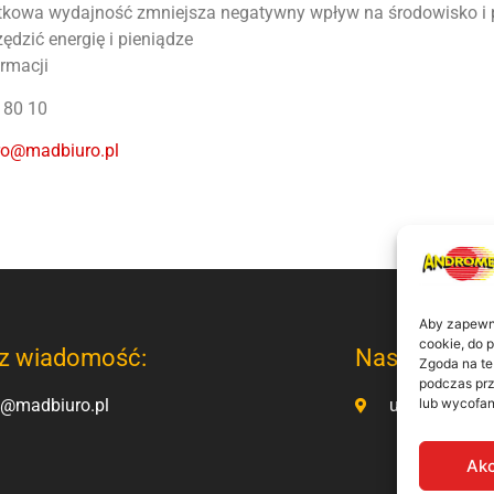
tkowa wydajność zmniejsza negatywny wpływ na środowisko 
ędzić energię i pieniądze
ormacji
1 80 10
ro@madbiuro.pl
Aby zapewnić
cookie, do 
z wiadomość:
Nasz adres:
Zgoda na te
podczas prz
o@madbiuro.pl
ul. Kamienno
lub wycofan
Akc