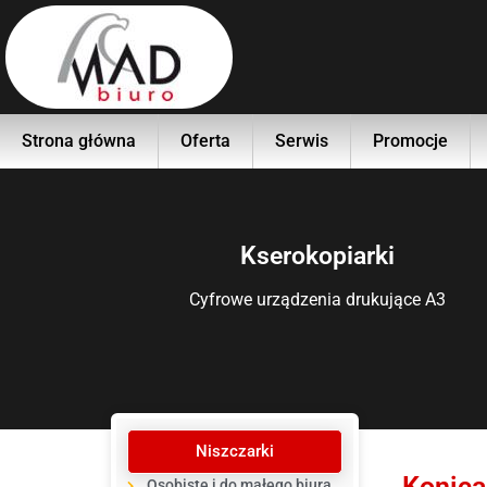
Strona główna
Oferta
Serwis
Promocje
Kserokopiarki
Cyfrowe urządzenia drukujące A3
Niszczarki
Konica
Osobiste i do małego biura