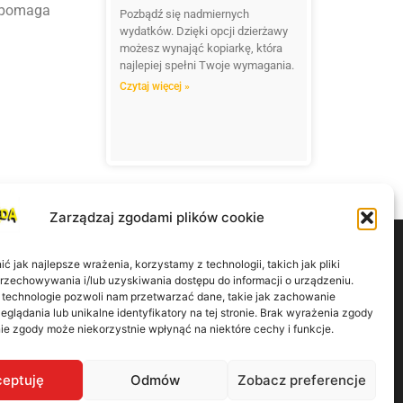
i pomaga
Pozbądź się nadmiernych
wydatków. Dzięki opcji dzierżawy
możesz wynająć kopiarkę, która
najlepiej spełni Twoje wymagania.
Czytaj więcej »
Zarządzaj zgodami plików cookie
 jak najlepsze wrażenia, korzystamy z technologii, takich jak pliki
przechowywania i/lub uzyskiwania dostępu do informacji o urządzeniu.
 technologie pozwoli nam przetwarzać dane, takie jak zachowanie
eglądania lub unikalne identyfikatory na tej stronie. Brak wyrażenia zgody
górska 9/41 60-179 Poznań
ie zgody może niekorzystnie wpłynąć na niektóre cechy i funkcje.
eptuję
Odmów
Zobacz preferencje