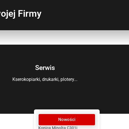
ojej Firmy
Serwis
Kserokopiarki, drukarki, plotery...
Nowości
Konica Minolta C301i