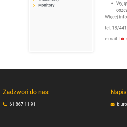
Wyją
Monitory
oszcz
Więcej inf
tel. 18/44
e-mail:
biu
Zadzwoń do nas:
Napis
61 867 11 91
biur