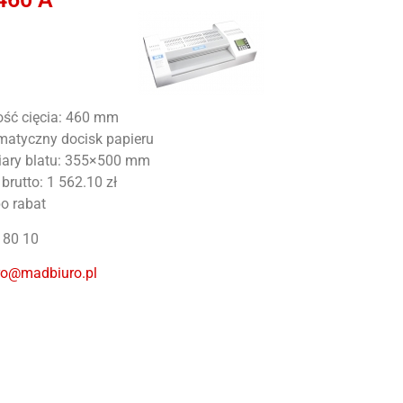
ość cięcia: 460 mm
matyczny docisk papieru
ary blatu: 355×500 mm
brutto: 1 562.10 zł
o rabat
1 80 10
ro@madbiuro.pl