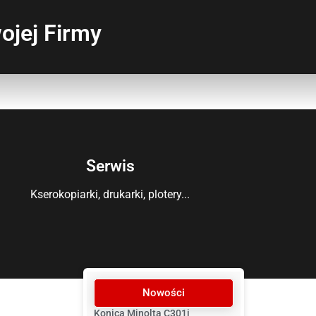
ojej Firmy
Serwis
Kserokopiarki, drukarki, plotery...
Nowości
Konica Minolta C301i