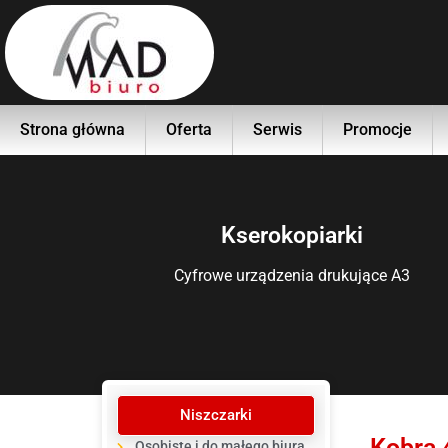
Strona główna
Oferta
Serwis
Promocje
Kserokopiarki
Cyfrowe urządzenia drukujące A3
Niszczarki
Kobra 
Osobiste i do małego biura