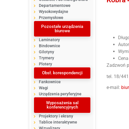
Departamentowe
Wysokowydajne
Przemysłowe
Pozostałe urządzenia
biurowe
Dług
Laminatory
Auto
Bindownice
Wymi
Gilotyny
Trymery
Cena 
Plotery
Zadzwoń p
Obsł. korespondencji
tel. 18/44
Fankownice
e-mail:
biu
Wagi
Urządzenia peryferyjne
Wyposażenia sal
konferencyjnych
Projektory i ekrany
Tablice interaktywne
Wizualizery