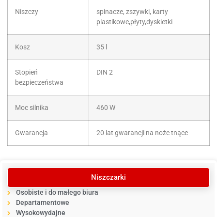
Niszczy
spinacze, zszywki, karty
plastikowe,płyty,dyskietki
Kosz
35 l
Stopień
DIN 2
bezpieczeństwa
Moc silnika
460 W
Gwarancja
20 lat gwarancji na noże tnące
Niszczarki
Osobiste i do małego biura
Departamentowe
Wysokowydajne