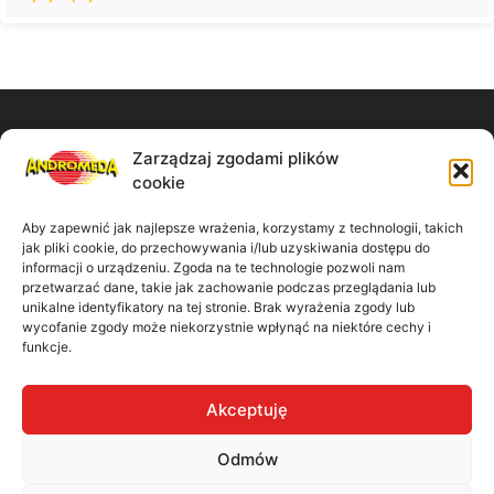
Zarządzaj zgodami plików
Zadzwoń do nas:
cookie
61 867 11 91
Aby zapewnić jak najlepsze wrażenia, korzystamy z technologii, takich
jak pliki cookie, do przechowywania i/lub uzyskiwania dostępu do
Napisz wiadomość:
informacji o urządzeniu. Zgoda na te technologie pozwoli nam
przetwarzać dane, takie jak zachowanie podczas przeglądania lub
unikalne identyfikatory na tej stronie. Brak wyrażenia zgody lub
biuro@madbiuro.pl
wycofanie zgody może niekorzystnie wpłynąć na niektóre cechy i
funkcje.
Nasz adres:
Akceptuję
ul. Kamiennogórska 9/41 60-179 Poznań
Odmów