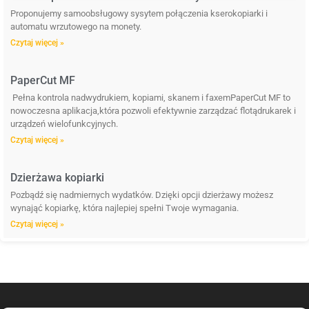
Proponujemy samoobsługowy sysytem połączenia kserokopiarki i
automatu wrzutowego na monety.
Czytaj więcej »
PaperCut MF
Pełna kontrola nadwydrukiem, kopiami, skanem i faxemPaperCut MF to
nowoczesna aplikacja,która pozwoli efektywnie zarządzać flotądrukarek i
urządzeń wielofunkcyjnych.
Czytaj więcej »
Dzierżawa kopiarki
Pozbądź się nadmiernych wydatków. Dzięki opcji dzierżawy możesz
wynająć kopiarkę, która najlepiej spełni Twoje wymagania.
Czytaj więcej »