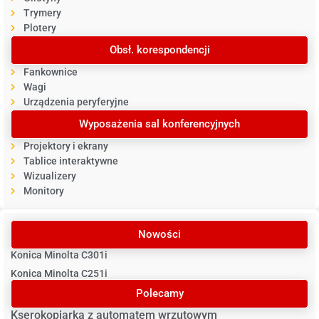
Trymery
Plotery
Obsł. korespondencji
Fankownice
Wagi
Urządzenia peryferyjne
Wyposażenia sal konferencyjnych
Projektory i ekrany
Tablice interaktywne
Wizualizery
Monitory
Nowości
Konica Minolta C301i
Konica Minolta C251i
Polecamy
Kserokopiarka z automatem wrzutowym