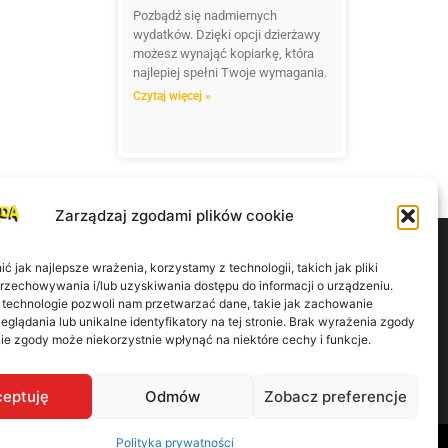
Pozbądź się nadmiernych
wydatków. Dzięki opcji dzierżawy
możesz wynająć kopiarkę, która
najlepiej spełni Twoje wymagania.
Czytaj więcej »
Zarządzaj zgodami plików cookie
 jak najlepsze wrażenia, korzystamy z technologii, takich jak pliki
przechowywania i/lub uzyskiwania dostępu do informacji o urządzeniu.
 technologie pozwoli nam przetwarzać dane, takie jak zachowanie
eglądania lub unikalne identyfikatory na tej stronie. Brak wyrażenia zgody
ie zgody może niekorzystnie wpłynąć na niektóre cechy i funkcje.
górska 9/41 60-179 Poznań
eptuję
Odmów
Zobacz preferencje
Polityka prywatności