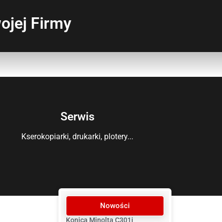
ojej Firmy
Serwis
Kserokopiarki, drukarki, plotery...
Nowości
Konica Minolta C301i