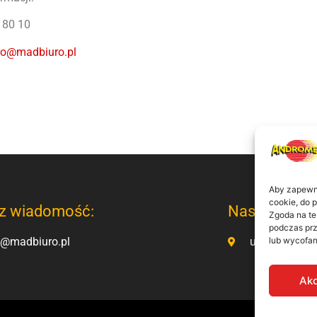
1 80 10
ro@madbiuro.pl
Aby zapewnić
cookie, do 
z wiadomość:
Nasz adres:
Zgoda na te
podczas prz
lub wycofan
o@madbiuro.pl
ul. Kamienno
Akc