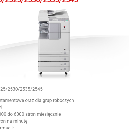
0/2525/2530/2535/2545
rtamentowe oraz dla grup roboczych
4
00 do 6000 stron miesięcznie
ron na minutę
rmacji: