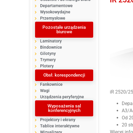
Departamentowe
Wysokowydajne
Przemysłowe
Pozostałe urządzenia
biurowe
Laminatory
Bindownice
Gilotyny
Trymery
Plotery
Obsł. korespondencji
Fankownice
Wagi
iR 252
Urządzenia peryferyjne
Depa
Wyposażenia sal
A3/A
konferencyjnych
Od 20
Projektory i ekrany
20 st
Tablice interaktywne
Więcej info
Wizualizery