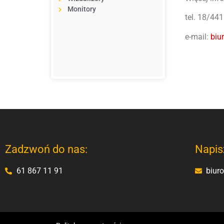
Monitory
tel. 18/44
e-mail:
biu
Zadzwoń do nas:
Napis
61 867 11 91
biur