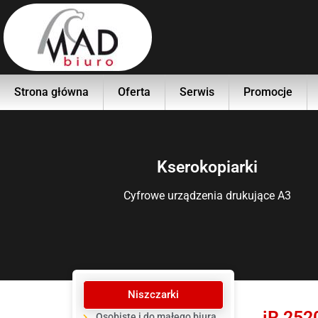
Strona główna
Oferta
Serwis
Promocje
Kserokopiarki
Cyfrowe urządzenia drukujące A3
Niszczarki
iR 252
Osobiste i do małego biura