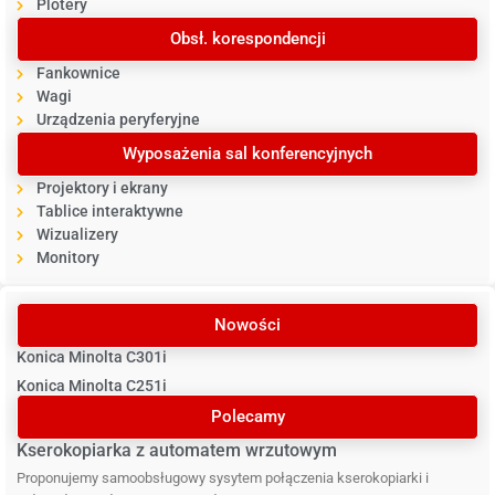
Plotery
Obsł. korespondencji
Fankownice
Wagi
Urządzenia peryferyjne
Wyposażenia sal konferencyjnych
Projektory i ekrany
Tablice interaktywne
Wizualizery
Monitory
Nowości
Konica Minolta C301i
Konica Minolta C251i
Polecamy
Kserokopiarka z automatem wrzutowym
Proponujemy samoobsługowy sysytem połączenia kserokopiarki i