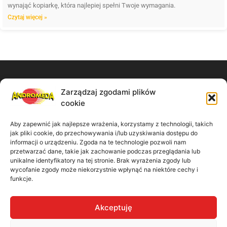
wynająć kopiarkę, która najlepiej spełni Twoje wymagania.
Czytaj więcej »
Zarządzaj zgodami plików
Zadzwoń do nas:
cookie
61 867 11 91
Aby zapewnić jak najlepsze wrażenia, korzystamy z technologii, takich
jak pliki cookie, do przechowywania i/lub uzyskiwania dostępu do
Napisz wiadomość:
informacji o urządzeniu. Zgoda na te technologie pozwoli nam
przetwarzać dane, takie jak zachowanie podczas przeglądania lub
unikalne identyfikatory na tej stronie. Brak wyrażenia zgody lub
biuro@madbiuro.pl
wycofanie zgody może niekorzystnie wpłynąć na niektóre cechy i
funkcje.
Nasz adres:
Akceptuję
ul. Kamiennogórska 9/41 60-179 Poznań