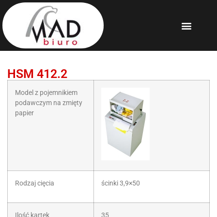
HSM 412.2
Model z pojemnikiem
podawczym na zmięty
papier
Rodzaj cięcia
ścinki 3,9×50
Ilość kartek
35