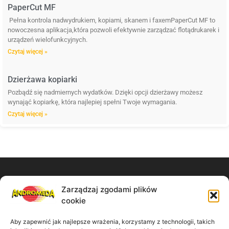
PaperCut MF
Pełna kontrola nadwydrukiem, kopiami, skanem i faxemPaperCut MF to
nowoczesna aplikacja,która pozwoli efektywnie zarządzać flotądrukarek i
urządzeń wielofunkcyjnych.
Czytaj więcej »
Dzierżawa kopiarki
Pozbądź się nadmiernych wydatków. Dzięki opcji dzierżawy możesz
wynająć kopiarkę, która najlepiej spełni Twoje wymagania.
Czytaj więcej »
Zarządzaj zgodami plików
Zadzwoń do nas:
cookie
61 867 11 91
Aby zapewnić jak najlepsze wrażenia, korzystamy z technologii, takich