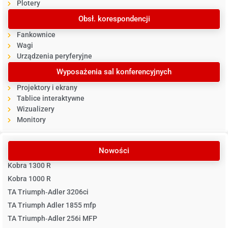
Plotery
Obsł. korespondencji
Fankownice
Wagi
Urządzenia peryferyjne
Wyposażenia sal konferencyjnych
Projektory i ekrany
Tablice interaktywne
Wizualizery
Monitory
Nowości
Kobra 1300 R
Kobra 1000 R
TA Triumph‐Adler 3206ci
TA Triumph Adler 1855 mfp
TA Triumph‐Adler 256i MFP