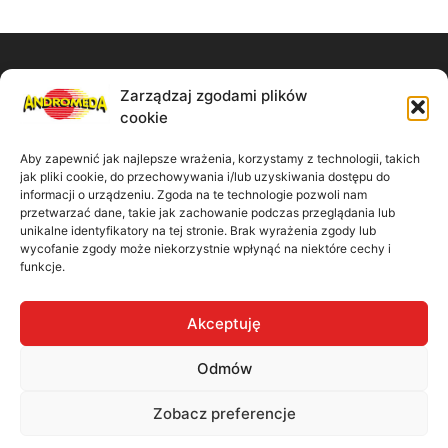
Zarządzaj zgodami plików
Zadzwoń do nas:
cookie
61 867 11 91
Aby zapewnić jak najlepsze wrażenia, korzystamy z technologii, takich
jak pliki cookie, do przechowywania i/lub uzyskiwania dostępu do
Napisz wiadomość:
informacji o urządzeniu. Zgoda na te technologie pozwoli nam
przetwarzać dane, takie jak zachowanie podczas przeglądania lub
unikalne identyfikatory na tej stronie. Brak wyrażenia zgody lub
biuro@madbiuro.pl
wycofanie zgody może niekorzystnie wpłynąć na niektóre cechy i
funkcje.
Nasz adres:
Akceptuję
ul. Kamiennogórska 9/41 60-179 Poznań
Odmów
Zobacz preferencje
Polityka prywatności