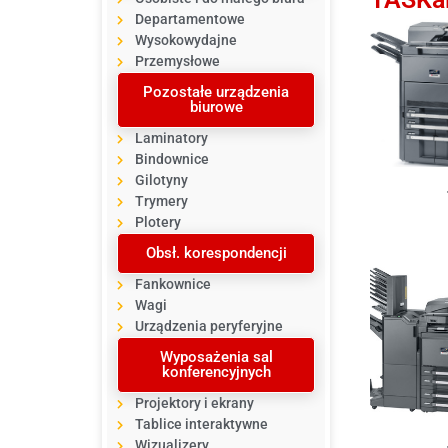
Departamentowe
Wysokowydajne
Przemysłowe
Pozostałe urządzenia
biurowe
Laminatory
Bindownice
Gilotyny
Trymery
Plotery
Obsł. korespondencji
Fankownice
Wagi
Urządzenia peryferyjne
Wyposażenia sal
konferencyjnych
Projektory i ekrany
Tablice interaktywne
Wizualizery