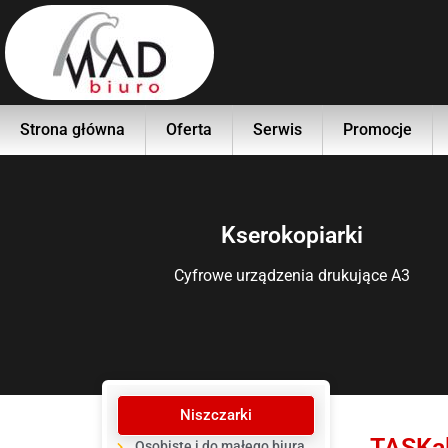
Strona główna
Oferta
Serwis
Promocje
Kserokopiarki
Cyfrowe urządzenia drukujące A3
Niszczarki
TASKal
Osobiste i do małego biura