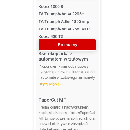
Kobra 1000 R
TA Triumph‐Adler 3206ci
TA Triumph Adler 1855 mfp
TA Triumph‐Adler 256i MFP
Kobra 430 TS
Polecamy
Kserokopiarka z
i
automatem wrzutowym
Proponujemy samoobsługowy
sysytem połączenia kserokopiarki
i automatu wrzutowego na monety.
Czytaj więcej »
PaperCut MF
Pełna kontrola nadwydrukiem,
kopiami, skanem i faxemPaperCut
MF to nowoczesna aplikacja,która
pozwoli efektywnie zarządzać
flotądrukarek i urządzeń