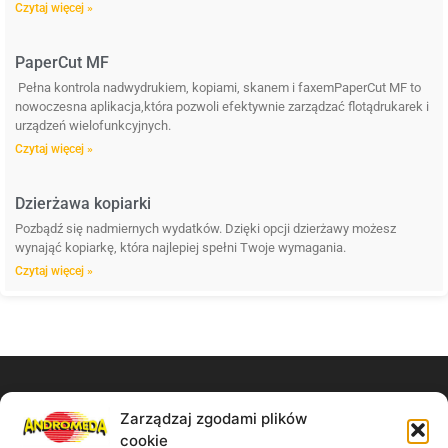
Czytaj więcej »
PaperCut MF
Pełna kontrola nadwydrukiem, kopiami, skanem i faxemPaperCut MF to
nowoczesna aplikacja,która pozwoli efektywnie zarządzać flotądrukarek i
urządzeń wielofunkcyjnych.
Czytaj więcej »
Dzierżawa kopiarki
Pozbądź się nadmiernych wydatków. Dzięki opcji dzierżawy możesz
wynająć kopiarkę, która najlepiej spełni Twoje wymagania.
Czytaj więcej »
Zarządzaj zgodami plików
Zadzwoń do nas:
cookie