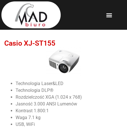
Casio XJ-ST155
Technologia Laser&LED
Technologia DLP®
Rozdzielczość XGA (1.024 x 768)
Jasność 3.000 ANSI Lumenów
Kontrast 1.800:1
Waga 7.1 kg
USB, WiFi