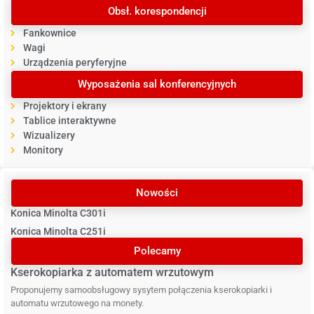
Obsł. korespondencji
Fankownice
Wagi
Urządzenia peryferyjne
Wyposażenia sal konferencyjnych
Projektory i ekrany
Tablice interaktywne
Wizualizery
Monitory
Nowości
Konica Minolta C301i
Konica Minolta C251i
Polecamy
Kserokopiarka z automatem wrzutowym
Proponujemy samoobsługowy sysytem połączenia kserokopiarki i
automatu wrzutowego na monety.