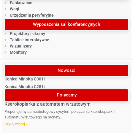
Fankownice
Wagi
Urządzenia peryferyjne
Wyposażenia sal konferencyjnych
Projektory i ekrany
Tablice interaktywne
Wizualizery
Monitory
Nowości
Konica Minolta C301i
Konica Minolta C251i
Polecamy
Kserokopiarka z automatem wrzutowym
Proponujemy samoobsługowy sysytem połączenia kserokopiarki i
automatu wrzutowego na monety.
Czytaj więcej »