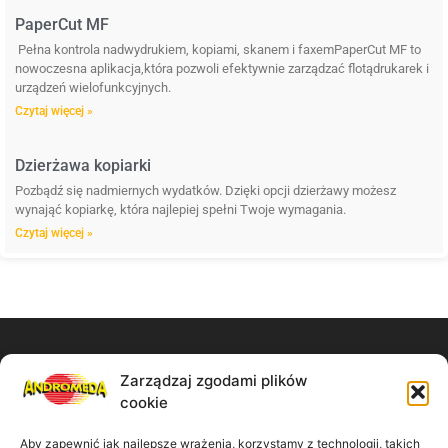
PaperCut MF
Pełna kontrola nadwydrukiem, kopiami, skanem i faxemPaperCut MF to
nowoczesna aplikacja,która pozwoli efektywnie zarządzać flotądrukarek i
urządzeń wielofunkcyjnych.
Czytaj więcej »
Dzierżawa kopiarki
Pozbądź się nadmiernych wydatków. Dzięki opcji dzierżawy możesz
wynająć kopiarkę, która najlepiej spełni Twoje wymagania.
Czytaj więcej »
Zarządzaj zgodami plików
Zadzwoń do nas:
cookie
61 867 11 91
Aby zapewnić jak najlepsze wrażenia, korzystamy z technologii, takich