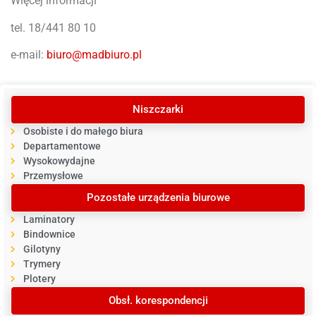
Więcej informacji
tel. 18/441 80 10
e-mail:
biuro@madbiuro.pl
Niszczarki
Osobiste i do małego biura
Departamentowe
Wysokowydajne
Przemysłowe
Pozostałe urządzenia biurowe
Laminatory
Bindownice
Gilotyny
Trymery
Plotery
Obsł. korespondencji