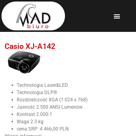
Casio XJ-A142
Technologia Laser&LED
Technologia DLP®
Rozdzielczość XGA (1.024 x 768)
Jasność 2.500 ANSI Lumenów
Kontrast 2.000:1
Waga 2.3 kg
cena SRP: 4 466,00 PLN