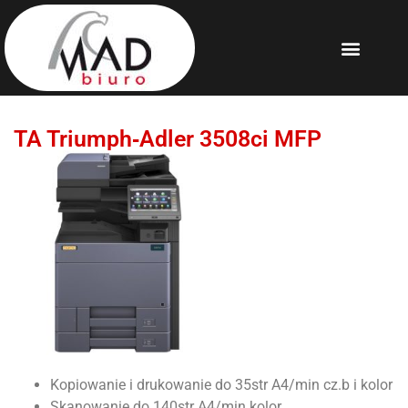
TA Triumph‐Adler 3508ci MFP
Kopiowanie i drukowanie do 35str A4/min cz.b i kolor
Skanowanie do 140str A4/min kolor