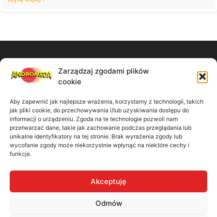
Zarządzaj zgodami plików
Zadzwoń do nas:
cookie
61 867 11 91
Aby zapewnić jak najlepsze wrażenia, korzystamy z technologii, takich
jak pliki cookie, do przechowywania i/lub uzyskiwania dostępu do
Napisz wiadomość:
informacji o urządzeniu. Zgoda na te technologie pozwoli nam
przetwarzać dane, takie jak zachowanie podczas przeglądania lub
unikalne identyfikatory na tej stronie. Brak wyrażenia zgody lub
biuro@madbiuro.pl
wycofanie zgody może niekorzystnie wpłynąć na niektóre cechy i
funkcje.
Nasz adres:
Akceptuję
ul. Kamiennogórska 9/41 60-179 Poznań
Odmów