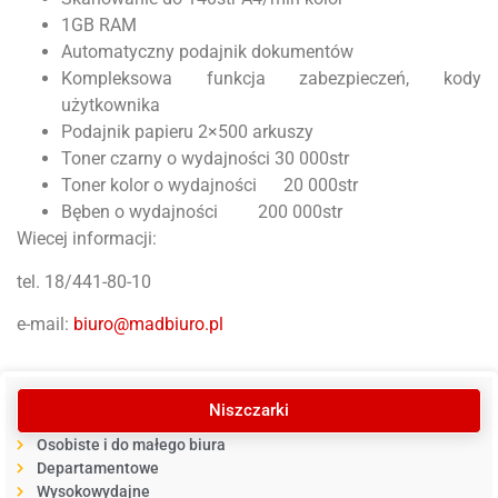
1GB RAM
Automatyczny podajnik dokumentów
Kompleksowa funkcja zabezpieczeń, kody
użytkownika
Podajnik papieru 2×500 arkuszy
Toner czarny o wydajności 30 000str
Toner kolor o wydajności 20 000str
Bęben o wydajności 200 000str
Wiecej informacji:
tel. 18/441-80-10
e-mail:
biuro@madbiuro.pl
Niszczarki
Osobiste i do małego biura
Departamentowe
Wysokowydajne